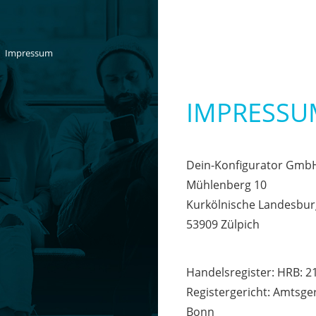
Impressum
IMPRESSU
Dein-Konfigurator Gmb
Mühlenberg 10
Kurkölnische Landesbur
53909 Zülpich
Handelsregister: HRB: 2
Registergericht: Amtsge
Bonn