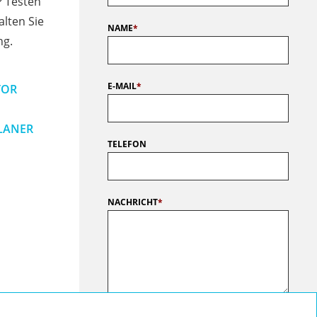
? Testen
alten Sie
NAME
*
ng.
E-MAIL
*
TOR
LANER
TELEFON
NACHRICHT
*