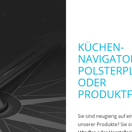
KÜCHEN-
NAVIGATO
POLSTERP
ODER
PRODUKTF
Sie sind neugierig auf ei
unserer Produkte? Sie s